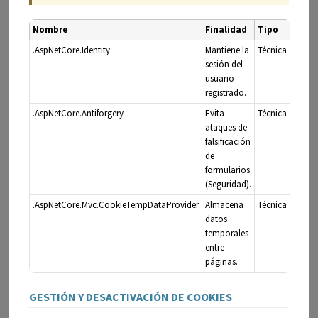
Nombre
Finalidad
Tipo
.AspNetCore.Identity
Mantiene la
Técnica
sesión del
usuario
registrado.
.AspNetCore.Antiforgery
Evita
Técnica
ataques de
falsificación
de
formularios
(Seguridad).
.AspNetCore.Mvc.CookieTempDataProvider
Almacena
Técnica
datos
temporales
entre
páginas.
GESTIÓN Y DESACTIVACIÓN DE COOKIES